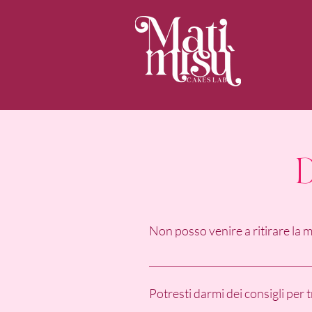
Non posso venire a ritirare la mi
Certo, durante la fase di compilaz
selezionare il servizio di trasporto 
Potresti darmi dei consigli per 
del servizio dovrà essere valutata