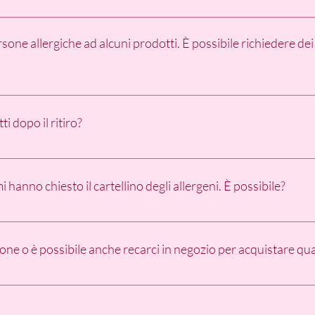
 utili per il trasporto: - La torta deve essere trasportata nel bagagl
inato) E NON IN MANO (si scalda e si inclina di più); - Tenere la 
ersone allergiche ad alcuni prodotti. È possibile richiedere dei
ora se con aria condizionata accesa (in estate è necessario, in inver
lentare il più possibile in prossimità di buche e dossi; - Prediligere 
responsabilità di Matimisù Cakes Lab sui prodotti, termina al moment
 prodotti su richiesta in base agli allergeni rilevati tra gli ospiti. 
 delle allergie/intolleranze in modo da comunicarcelo al momento de
 dopo il ritiro?
ivo) e di indicare se hai bisogno solo delle monoporzioni per le 
re se desideri l'intera torta. Sapremo indicarti delle alternative.
atura esterna ti saprò consigliare al meglio al momento del ritiro. 
d una temperatura di 4°C, evitando il più possibile l'umidità. Devo
i hanno chiesto il cartellino degli allergeni. È possibile?
e il prodotto alla temperatura perfetta per essere gustato (in gene
per le torte rivestite in crema al burro, circa 30/40min tutti gli altr
ni prodotto verrà rilasciato il cartellino degli specifici allergeni. I
ti a temperatura ambiente in inverno. Gli ultimi due prodotti poss
 il taglio.
one o è possibile anche recarci in negozio per acquistare qu
rdini su prenotazione. Il negozio viene aperto al pubblico solo in 