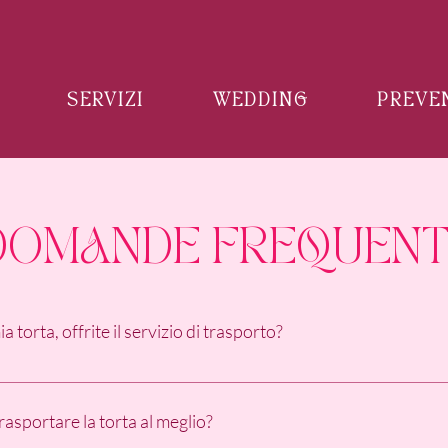
SERVIZI
WEDDING
PREVE
DOMANDE FREQUENT
a torta, offrite il servizio di trasporto?
ione del form per la richiesta del preventivo (https://www.matimi
e specificare il luogo. Nel caso tu non selezionassi da subito il servi
trasportare la torta al meglio?
 in base agli altri appuntamenti presi: per questo, in caso di aggi