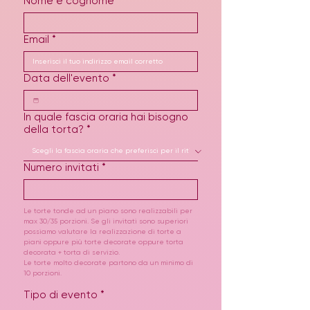
Nome e cognome
*
Email
*
Data dell'evento
*
In quale fascia oraria hai bisogno
della torta?
*
Numero invitati
*
Le torte tonde ad un piano sono realizzabili per 
max 30/35 porzioni. Se gli invitati sono superiori 
possiamo valutare la realizzazione di torte a 
piani oppure più torte decorate oppure torta 
decorata + torta di servizio. 
Le torte molto decorate partono da un minimo di 
10 porzioni.
Tipo di evento
*