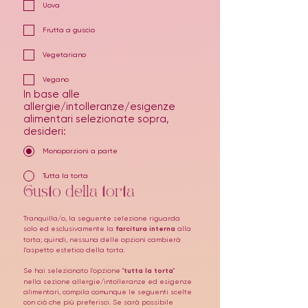
Uova
Frutta a guscio
Vegetariano
Vegano
In base alle
allergie/intolleranze/esigenze
alimentari selezionate sopra,
desideri:
Monoporzioni a parte
Tutta la torta
Gusto della torta
Tranquilla/o, la seguente selezione riguarda 
solo ed esclusivamente la 
farcitura interna
 alla 
torta; quindi, nessuna delle opzioni cambierà 
l'aspetto estetico della torta. 
Se hai selezionato l'opzione "
tutta la torta
" 
nella sezione allergie/intolleranze ed esigenze 
alimentari, compila comunque le seguenti scelte 
con ciò che più preferisci. Se sarà possibile 