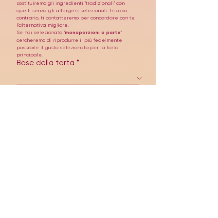
sostituiremo gli ingredienti "tradizionali" con 
quelli senza gli allergeni selezionati. In caso 
contrario, ti contatteremo per concordare con te 
l'alternativa migliore. 
Se hai selezionato "
monoporzioni a parte
" 
cercheremo di riprodurre il più fedelmente 
possibile il gusto selezionato per la torta 
principale. 
Base della torta
*
La base della torta si divide in 
base morbida
(sponge cake) - per torte a 
piani/rotonde/rettangolari, oppure in 
pasta 
frolla 
(croccante e friabile) - per cream tart 
(torte a numero, a lettera, ecc)
Bagna
*
Crema
*
Crema spalmabile/salse
*
Topping